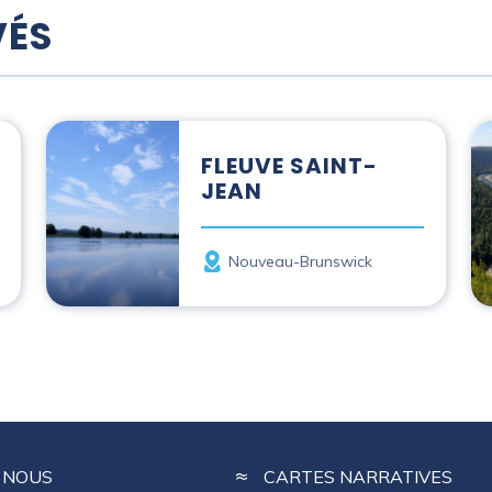
VÉS
Fleuve Saint-Jean
Ri
FLEUVE SAINT-
JEAN
Province
Nouveau-Brunswick
 NOUS
CARTES NARRATIVES