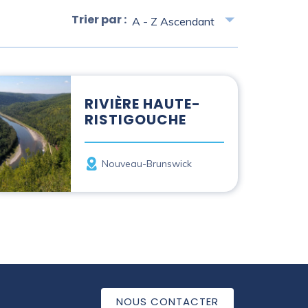
Trier par :
vière Haute-Ristigouche
RIVIÈRE HAUTE-
RISTIGOUCHE
Province
Nouveau-Brunswick
NOUS CONTACTER