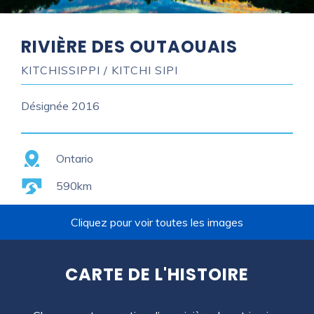
RIVIÈRE DES OUTAOUAIS
KITCHISSIPPI / KITCHI SIPI
Désignée
2016
Province
Ontario
Length
590km
Cliquez pour voir toutes les images
CARTE DE L'HISTOIRE